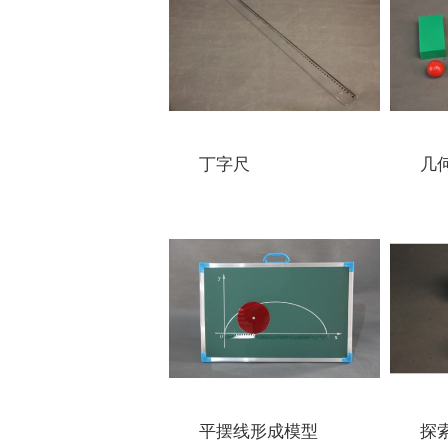
丁字尺
几
平摆线形成模型