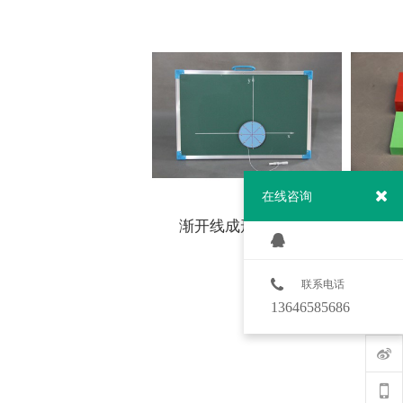
在线咨询
渐开线成形模型
组
联系电话
13646585686