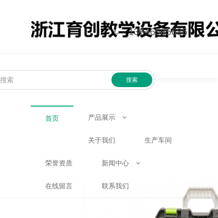
服务热线
13646585686
搜索
产品展示
首页
关于我们
生产车间
荣誉资质
新闻中心
在线留言
联系我们