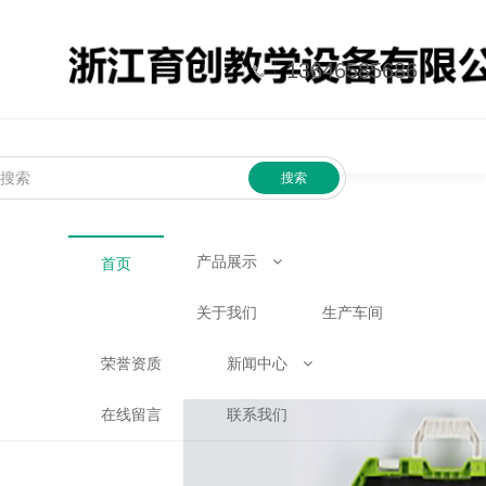
服务热线
13646585686
搜索
产品展示
首页
关于我们
生产车间
荣誉资质
新闻中心
在线留言
联系我们