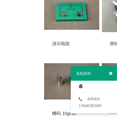
演示电阻
滑
在线咨询
联系电话
13646585686
槽码 10gx10
槽码