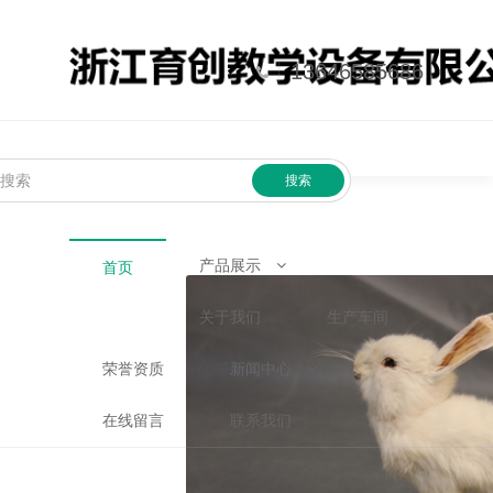
服务热线
13646585686
搜索
产品展示
首页
关于我们
生产车间
荣誉资质
新闻中心
在线留言
联系我们