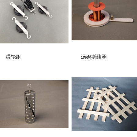
滑轮组
汤姆斯线圈